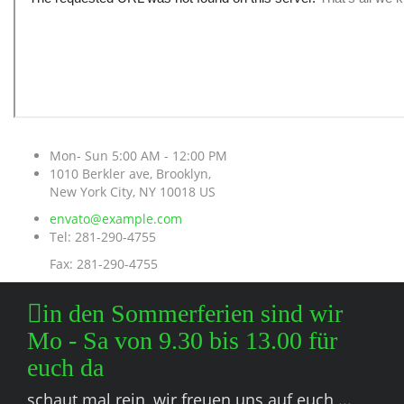
Mon- Sun 5:00 AM - 12:00 PM
1010 Berkler ave, Brooklyn,
New York City, NY 10018 US
envato@example.com
Tel: 281-290-4755
Fax: 281-290-4755
in den Sommerferien sind wir
Mo - Sa von 9.30 bis 13.00 für
euch da
schaut mal rein, wir freuen uns auf euch ...