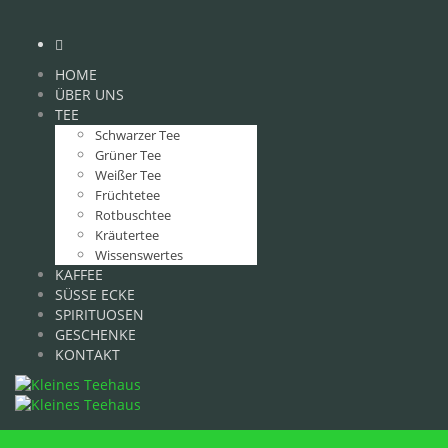
HOME
ÜBER UNS
TEE
Schwarzer Tee
Grüner Tee
Weißer Tee
Früchtetee
Rotbuschtee
Kräutertee
Wissenswertes
KAFFEE
SÜSSE ECKE
SPIRITUOSEN
GESCHENKE
KONTAKT