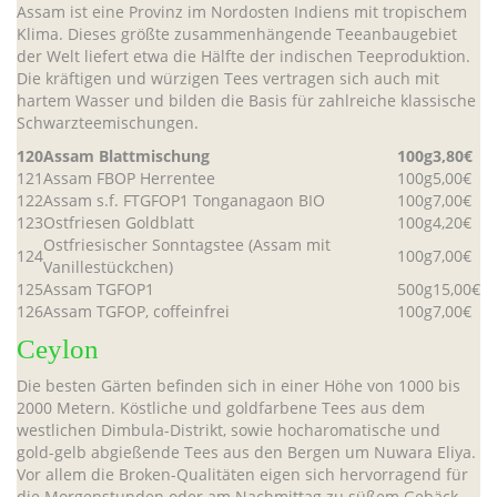
Assam ist eine Provinz im Nordosten Indiens mit tropischem
Klima. Dieses größte zusammenhängende Teeanbaugebiet
der Welt liefert etwa die Hälfte der indischen Teeproduktion.
Die kräftigen und würzigen Tees vertragen sich auch mit
hartem Wasser und bilden die Basis für zahlreiche klassische
Schwarzteemischungen.
120
Assam Blattmischung
100g
3,80€
121
Assam FBOP Herrentee
100g
5,00€
122
Assam s.f. FTGFOP1 Tonganagaon BIO
100g
7,00€
123
Ostfriesen Goldblatt
100g
4,20€
Ostfriesischer Sonntagstee (Assam mit
124
100g
7,00€
Vanillestückchen)
125
Assam TGFOP1
500g
15,00€
126
Assam TGFOP, coffeinfrei
100g
7,00€
Ceylon
Die besten Gärten befinden sich in einer Höhe von 1000 bis
2000 Metern. Köstliche und goldfarbene Tees aus dem
westlichen Dimbula-Distrikt, sowie hocharomatische und
gold-gelb abgießende Tees aus den Bergen um Nuwara Eliya.
Vor allem die Broken-Qualitäten eigen sich hervorragend für
die Morgenstunden oder am Nachmittag zu süßem Gebäck.