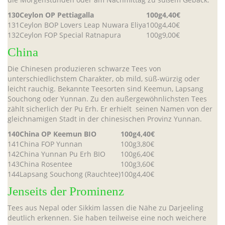
130
Ceylon OP Pettiagalla
100g
4,40€
131
Ceylon BOP Lovers Leap Nuwara Eliya
100g
4,40€
132
Ceylon FOP Special Ratnapura
100g
9,00€
China
Die Chinesen produzieren schwarze Tees von
unterschiedlichstem Charakter, ob mild, süß-würzig oder
leicht rauchig. Bekannte Teesorten sind Keemun, Lapsang
Souchong oder Yunnan. Zu den außergewöhnlichsten Tees
zählt sicherlich der Pu Erh. Er erhielt seinen Namen von der
gleichnamigen Stadt in der chinesischen Provinz Yunnan.
140
China OP Keemun BIO
100g
4,40€
141
China FOP Yunnan
100g
3,80€
142
China Yunnan Pu Erh BIO
100g
6,40€
143
China Rosentee
100g
3,60€
144
Lapsang Souchong (Rauchtee)
100g
4,40€
Jenseits der Prominenz
Tees aus Nepal oder Sikkim lassen die Nähe zu Darjeeling
deutlich erkennen. Sie haben teilweise eine noch weichere