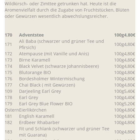
Wildkirsch- oder Zimttee getrunken hat. Heute ist die
Aromenvielfalt durch die Zugabe von Fruchtstücken, Blüten
oder Gewürzen wesentlich abwechslungsreicher.
170
Adventstee
100g
4,80€
Ali Baba (schwarzer und grüner Tee und
171
100g
4,80€
Pfirsich)
172
Atempause (mit Vanille und Anis)
100g
4,80€
173
Birne Karamell
100g
4,80€
174
Black Velvet (schwarze Johannisbeere)
100g
4,80€
175
Blutorange BIO
100g
4,80€
176
Bordesholmer Wintermischung
100g
4,80€
177
Chai Black ( mit Gewürzen)
100g
4,80€
109
Darjeeling Earl Grey
100g
5,40€
178
Earl Grey
100g
4,40€
179
Earl Grey Blue Flower BIO
100g
5,20€
Ostern
Eierlikörchen
100g
4,80€
181
English Karamell
100g
4,80€
182
Erdbeer Rhabarber
100g
4,80€
Fit und Schlank (schwarzer und grüner Tee
183
100g
4,80€
mit Guarana)