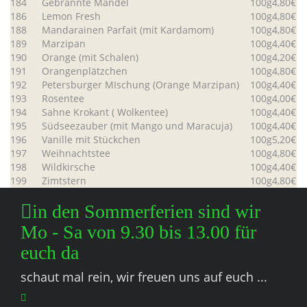
184
Gebrannte Mandel
100g
4,80€
186
Lemon Fresh
100g
4,80€
188
Mandarainen Parfait (mit Kardamom)
100g
4,80€
189
Marzipan
100g
4,40€
190
Orange (mit Schalen)
100g
4,20€
191
Orangenplätzchen
100g
4,80€
192
Petersburger MIschung (Orange Marzipan)
100g
4,40€
193
Rosentee
100g
4,00€
194
Sahne Krokant ( Wolkentee)
100g
4,40€
195
Südseezauber (mit Mango und Maracuja)
100g
4,40€
196
Vanille mit Stückchen
100g
5,20€
197
Weihnachtstee
100g
4,80€
198
Wildkirsche
100g
4,40€
199
Zimtstern
100g
4,80€
in den Sommerferien sind wir
Mo - Sa von 9.30 bis 13.00 für
euch da
schaut mal rein, wir freuen uns auf euch ...