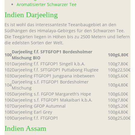
Aromatisierter Schwarzer Tee
Indien Darjeeling
Es ist wohl das interessanteste Teeanbaugebiet an den
Südhängen des Himalaya-Gebirges für den Schwarzen Tee.
Die Teegärten liegen in Höhen bis zu 2500 Metern und liefern
die edelsten Sorten der Welt.
Darjeeling f.f. SFTGFOP1 Bordesholmer
100
100g
6,80€
Mischung BIO
101
Darjeeling f.f. FTGFOP1 Singell k.b.A.
100g
7,80€
102
Darjeeling f.f. SFTGFOP1 Puttabong Flugtee
100g
22,50€
103
Darjeeling FTGFOP1 Jungpana inbetween
100g
5,60€
Darjeeling s.f. FTGFOP1 Bordesholmer
104
100g
4,80€
Mischung
105
Darjeeling s.f. FGFOP Margareth’s Hope
100g
6,00€
106
Darjeeling s.f. FTGFOP1 Makaibari k.b.A.
100g
7,80€
107
Darjeeling GFOP Autumnal
100g
5,20€
108
Darjeeling Earl Grey
100g
4,80€
109
Darjeeling f.f. FTGFOP1
500g
25,00€
Indien Assam