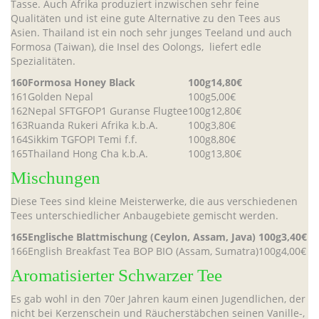
Tasse. Auch Afrika produziert inzwischen sehr feine
Qualitäten und ist eine gute Alternative zu den Tees aus
Asien. Thailand ist ein noch sehr junges Teeland und auch
Formosa (Taiwan), die Insel des Oolongs, liefert edle
Spezialitäten.
160
Formosa Honey Black
100g
14,80€
161
Golden Nepal
100g
5,00€
162
Nepal SFTGFOP1 Guranse Flugtee
100g
12,80€
163
Ruanda Rukeri Afrika k.b.A.
100g
3,80€
164
Sikkim TGFOPI Temi f.f.
100g
8,80€
165
Thailand Hong Cha k.b.A.
100g
13,80€
Mischungen
Diese Tees sind kleine Meisterwerke, die aus verschiedenen
Tees unterschiedlicher Anbaugebiete gemischt werden.
165
Englische Blattmischung (Ceylon, Assam, Java)
100g
3,40€
166
English Breakfast Tea BOP BIO (Assam, Sumatra)
100g
4,00€
Aromatisierter Schwarzer Tee
Es gab wohl in den 70er Jahren kaum einen Jugendlichen, der
nicht bei Kerzenschein und Räucherstäbchen seinen Vanille-,