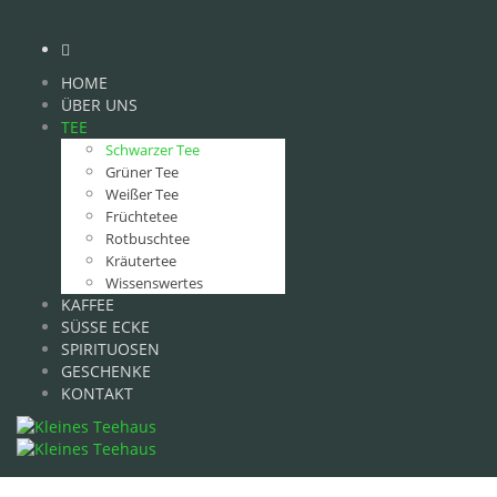
HOME
ÜBER UNS
TEE
Schwarzer Tee
Grüner Tee
Weißer Tee
Früchtetee
Rotbuschtee
Kräutertee
Wissenswertes
KAFFEE
SÜSSE ECKE
SPIRITUOSEN
GESCHENKE
KONTAKT