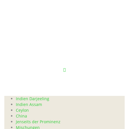
Schwarzer
Tee
Indien Darjeeling
Indien Assam
Ceylon
China
Jenseits der Prominenz
Mischungen