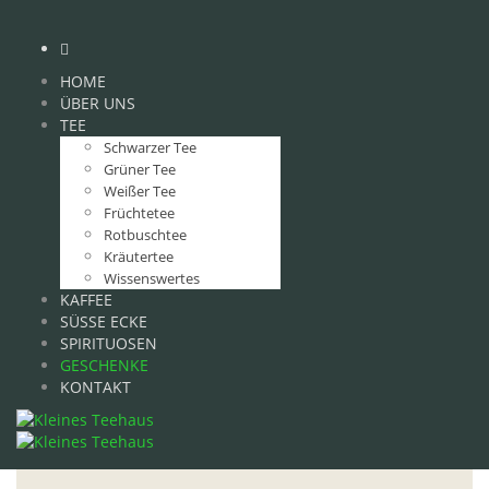
HOME
ÜBER UNS
TEE
Schwarzer Tee
Grüner Tee
Weißer Tee
Früchtetee
Rotbuschtee
Kräutertee
Wissenswertes
KAFFEE
SÜSSE ECKE
SPIRITUOSEN
GESCHENKE
KONTAKT