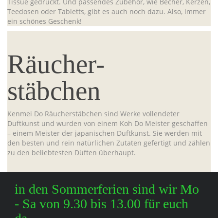
Tissue gedruckt. Und passendes Zubehör, wie Becher, Kerzen,
Teedosen oder Tabletts, gibt es auch noch dazu. Also, immer
ein schönes Geschenk!
Räucher-
stäbchen
Kenmei Do Räucherstäbchen sind Werke vollendeter
Duftkunst und wurden von einem Koh Do Meister geschaffen
– einem Meister der japanischen Duftkunst. Sie werden mit
den besten und rein natürlichen Zutaten gefertigt und zählen
zu den beliebtesten Düften überhaupt.
in den Sommerferien sind wir Mo
- Sa von 9.30 bis 13.00 für euch