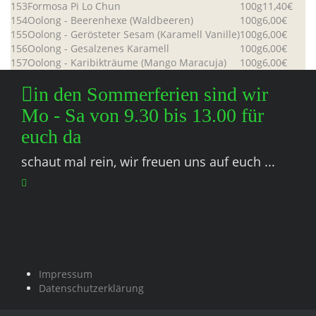
153
Formosa Pi Lo Chun
100g
11,40€
154
Oolong - Beerenhexe (Waldbeeren)
100g
6,00€
155
Oolong - Gerösteter Sesam (Karamell Vanille)
100g
6,00€
156
Oolong - Gesalzenes Karamell
100g
6,00€
157
Oolong - Karibikträume (Mango Maracuja)
100g
6,00€
in den Sommerferien sind wir
Mo - Sa von 9.30 bis 13.00 für
euch da
schaut mal rein, wir freuen uns auf euch ...
Impressum
Datenschutzerklärung