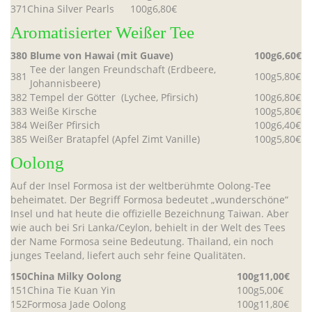
371
China Silver Pearls
100g
6,80€
Aromatisierter Weißer Tee
380
Blume von Hawai (mit Guave)
100g
6,60€
Tee der langen Freundschaft (Erdbeere,
381
100g
5,80€
Johannisbeere)
382
Tempel der Götter (Lychee, Pfirsich)
100g
6,80€
383
Weiße Kirsche
100g
5,80€
384
Weißer Pfirsich
100g
6,40€
385
Weißer Bratapfel (Apfel Zimt Vanille)
100g
5,80€
Oolong
Auf der Insel Formosa ist der weltberühmte Oolong-Tee
beheimatet. Der Begriff Formosa bedeutet „wunderschöne“
Insel und hat heute die offizielle Bezeichnung Taiwan. Aber
wie auch bei Sri Lanka/Ceylon, behielt in der Welt des Tees
der Name Formosa seine Bedeutung. Thailand, ein noch
junges Teeland, liefert auch sehr feine Qualitäten.
150
China Milky Oolong
100g
11,00€
151
China Tie Kuan Yin
100g
5,00€
152
Formosa Jade Oolong
100g
11,80€