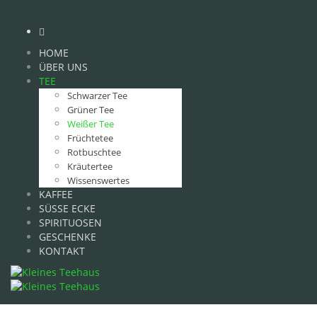
HOME
ÜBER UNS
TEE
Schwarzer Tee
Grüner Tee
Weißer Tee
Früchtetee
Rotbuschtee
Kräutertee
Wissenswertes
KAFFEE
SÜSSE ECKE
SPIRITUOSEN
GESCHENKE
KONTAKT