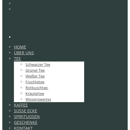
HOME
ÜBER UNS
TEE
Schwarzer Tee
Grüner Tee
Weißer Tee
Früchtetee
Rotbuschtee
Kräutertee
Wissenswertes
KAFFEE
SÜSSE ECKE
SPIRITUOSEN
GESCHENKE
KONTAKT