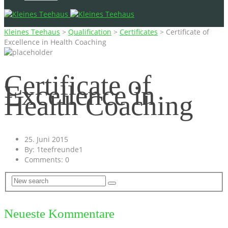
Kleines Teehaus
>
Qualification
>
Certificates
>
Certificate of
Excellence in Health Coaching
Certificate of
Excellence in
Health Coaching
25. Juni 2015
By: 1teefreunde1
Comments: 0
Neueste Kommentare