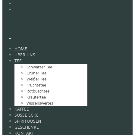
HOME
ÜBER UNS
TEE
Schwarzer Tee
Grüner Tee
Weißer Tee
Früchtetee
Rotbuschtee
Kräutertee
Wissenswertes
KAFFEE
SÜSSE ECKE
SPIRITUOSEN
GESCHENKE
KONTAKT