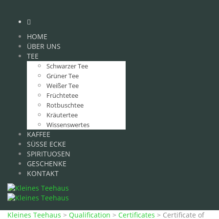
HOME
ÜBER UNS
TEE
Schwarzer Tee
Grüner Tee
Weißer Tee
Früchtetee
Rotbuschtee
Kräutertee
Wissenswertes
KAFFEE
SÜSSE ECKE
SPIRITUOSEN
GESCHENKE
KONTAKT
Kleines Teehaus
>
Qualification
>
Certificates
>
Certificate of