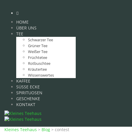
HOME
ÜBER UNS
TEE
Schwarzer Tee
Grüner Tee
Weißer Tee
Früchtetee
Rotbuschtee
Kräutertee
Wissenswertes
KAFFEE
SÜSSE ECKE
SPIRITUOSEN
GESCHENKE
KONTAKT
Kleines Teehaus
>
Blog
>
contest