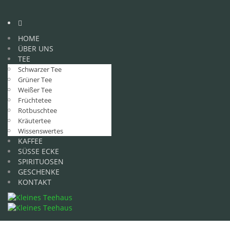
HOME
ÜBER UNS
TEE
Schwarzer Tee
Grüner Tee
Weißer Tee
Früchtetee
Rotbuschtee
Kräutertee
Wissenswertes
KAFFEE
SÜSSE ECKE
SPIRITUOSEN
GESCHENKE
KONTAKT