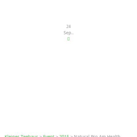
24
Sep.
.
Natural Pro-Am
Health Coaching
Contest
Kleines Teehaus
>
Event
>
2015
>
Natural Pro-Am Health