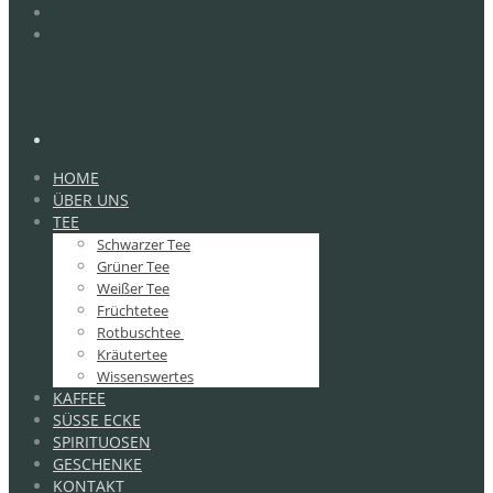
HOME
ÜBER UNS
TEE
Schwarzer Tee
Grüner Tee
Weißer Tee
Früchtetee
Rotbuschtee
Kräutertee
Wissenswertes
KAFFEE
SÜSSE ECKE
SPIRITUOSEN
GESCHENKE
KONTAKT