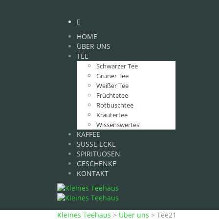
HOME
ÜBER UNS
TEE
Schwarzer Tee
Grüner Tee
Weißer Tee
Früchtetee
Rotbuschtee
Kräutertee
Wissenswertes
KAFFEE
SÜSSE ECKE
SPIRITUOSEN
GESCHENKE
KONTAKT
Kleines Teehaus
>
Über uns
>
Tee21