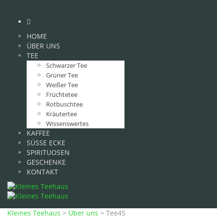
HOME
ÜBER UNS
TEE
Schwarzer Tee
Grüner Tee
Weißer Tee
Früchtetee
Rotbuschtee
Kräutertee
Wissenswertes
KAFFEE
SÜSSE ECKE
SPIRITUOSEN
GESCHENKE
KONTAKT
Kleines Teehaus
>
Über uns
>
Tee45