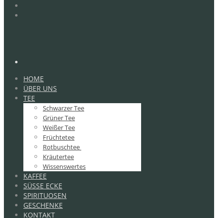
HOME
ÜBER UNS
TEE
Schwarzer Tee
Grüner Tee
Weißer Tee
Früchtetee
Rotbuschtee
Kräutertee
Wissenswertes
KAFFEE
SÜSSE ECKE
SPIRITUOSEN
GESCHENKE
KONTAKT