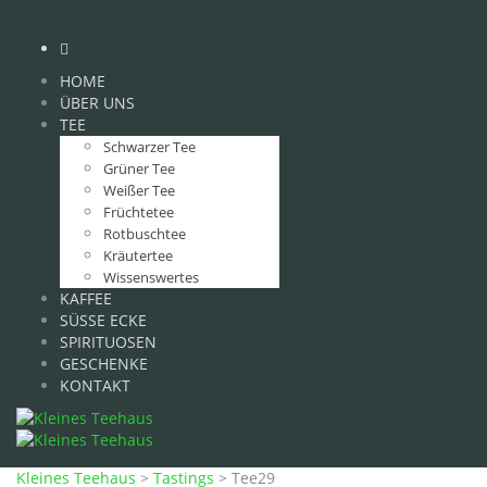
HOME
ÜBER UNS
TEE
Schwarzer Tee
Grüner Tee
Weißer Tee
Früchtetee
Rotbuschtee
Kräutertee
Wissenswertes
KAFFEE
SÜSSE ECKE
SPIRITUOSEN
GESCHENKE
KONTAKT
Kleines Teehaus
>
Tastings
>
Tee29