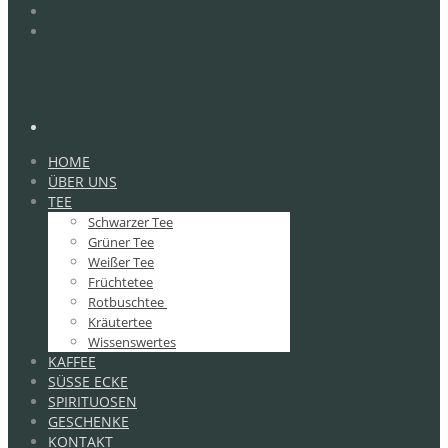
HOME
ÜBER UNS
TEE
Schwarzer Tee
Grüner Tee
Weißer Tee
Früchtetee
Rotbuschtee
Kräutertee
Wissenswertes
KAFFEE
SÜSSE ECKE
SPIRITUOSEN
GESCHENKE
KONTAKT